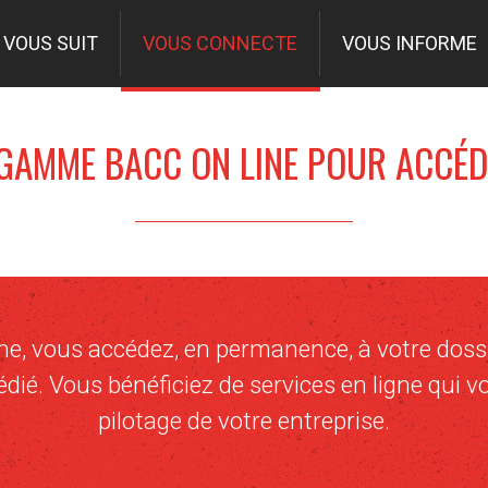
VOUS SUIT
VOUS CONNECTE
VOUS INFORME
GAMME BACC ON LINE POUR ACCÉDE
, vous accédez, en permanence, à votre dossi
ié. Vous bénéficiez de services en ligne qui vou
pilotage de votre entreprise.