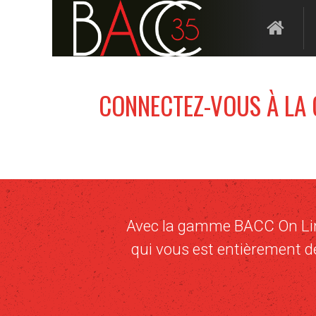
CONNECTEZ-VOUS À LA 
Avec la gamme BACC On Line
qui vous est entièrement déd